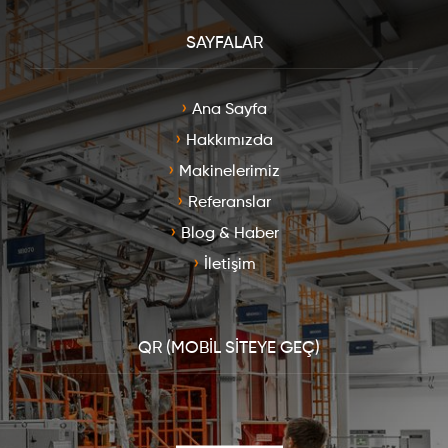
SAYFALAR
Ana Sayfa
Hakkımızda
Makinelerimiz
Referanslar
Blog & Haber
İletişim
QR (MOBİL SİTEYE GEÇ)