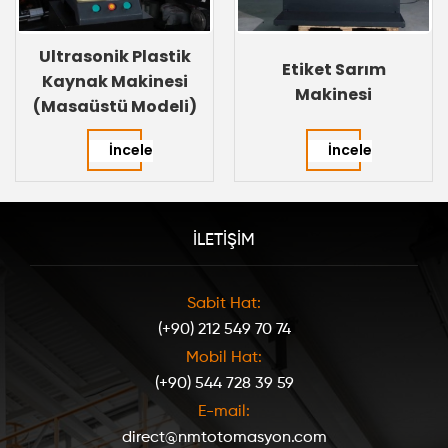
Ultrasonik Plastik
Etiket Sarım
Kaynak Makinesi
Makinesi
(Masaüstü Modeli)
İncele
İncele
İLETİŞİM
Sabit Hat:
(+90) 212 549 70 74
Mobil Hat:
(+90) 544 728 39 59
E-mail:
direct@nmtotomasyon.com