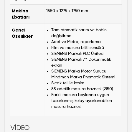
Makina
1550 x 1275 x 1750 mm
Ebatları
Genel
Tam otomatik sarım ve bobin
Özellikler
değiştirme
Adet ve Metraj raporlama
Film ve masura bitti sensörü
SIEMENS Markalı PLC Ünitesi
SIEMENS Markalı 7’’ Dokunmatik
ekran
SIEMENS Marka Motor Sürücü
Mindman Marka Pnömatik Sistemi
Sıcak tel ile kesim
85 adetlik masura haznesi (Ø50)
Farklı masura boylarına uygun
tasarlanmış kolay ayarlanabilen
masura haznesi
VİDEO